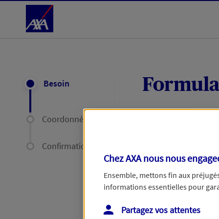
Accéder au Contenu
Formula
Besoin
Coordonnées
Expliquez-nous en
délais par mail ou
Confirmation
Chez AXA nous nous engageon
Votre message :
Ensemble, mettons fin aux préjugés 
informations essentielles pour garan
Partagez vos attentes