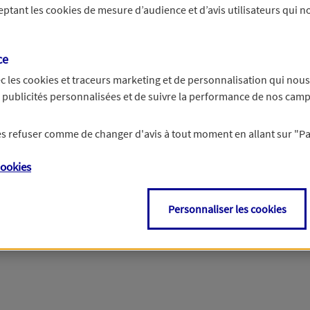
ceptant les
cookies
de mesure d’audience et d’avis utilisateurs qui no
r les informations vous concernant. Pour plus d’informations,
cliquez ici
.
ce
c les
cookies et traceurs
marketing et de personnalisation qui nous
es publicités personnalisées et de suivre la performance de nos cam
 les refuser comme de changer d'avis à tout moment en allant sur
"P
ookies
Personnaliser les cookies