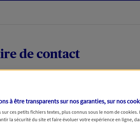
ire de contact
 quelques mots votre demande, nous vous répondrons 
 par téléphone.
s à être transparents sur nos garanties, sur nos
cook
sur ces petits fichiers textes, plus connus sous le nom de
cookies
.
tir la sécurité du site et faire évoluer votre expérience en ligne, da