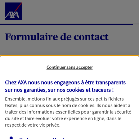
Accéder au Contenu
Formulaire de contact
Expliquez-nous en quelques mots votre
Continuer sans accepter
demande, nous vous répondrons dans les
meilleurs délais par mail ou par téléphone.
Chez AXA nous nous engageons à être transparents
sur nos garanties, sur nos
cookies et traceurs
!
Votre message :
Ensemble, mettons fin aux préjugés sur ces petits fichiers
textes, plus connus sous le nom de
cookies
. Ils nous aident à
traiter des informations essentielles pour garantir la sécurité
du site et faire évoluer votre expérience en ligne, dans le
respect de votre vie privée.