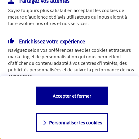
Partagez vos attentes
Vous disposez de droits sur les informations vous concernant. Pour
Soyez toujours plus satisfait en acceptant les
cookies
de
plus d’informations,
cliquez ici
.
mesure d’audience et d’avis utilisateurs qui nous aident à
faire évoluer nos offres et nos services.
Enrichissez votre expérience
Naviguez selon vos préférences avec les
cookies et traceurs
marketing et de personnalisation qui nous permettent
d'afficher du contenu adapté à vos centres d'intérêts, des
publicités personnalisées et de suivre la performance de nos
campagnes.
Vous êtes libre de les accepter, de les refuser comme de
Accepter et fermer
changer d'avis à tout moment en allant sur
"Paramétrer mes
cookies
"
Personnaliser les cookies
Consulter notre politique de
cookies
Étape suivante