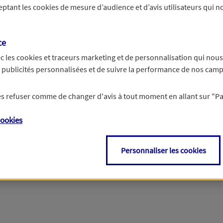
ceptant les
cookies
de mesure d’audience et d’avis utilisateurs qui no
r les informations vous concernant. Pour plus d’informations,
cliquez ici
.
ce
c les
cookies et traceurs
marketing et de personnalisation qui nous
es publicités personnalisées et de suivre la performance de nos cam
 les refuser comme de changer d'avis à tout moment en allant sur
"P
ookies
Personnaliser les cookies