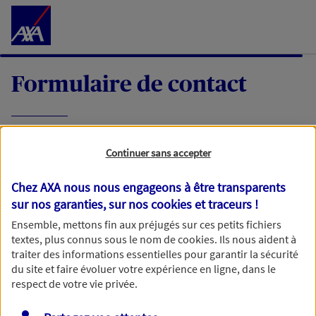
Accéder au Contenu
Formulaire de contact
Expliquez-nous en quelques mots votre
Continuer sans accepter
demande, nous vous répondrons dans les
meilleurs délais par mail ou par téléphone.
Chez AXA nous nous engageons à être transparents
sur nos garanties, sur nos
cookies et traceurs
!
Votre message :
Ensemble, mettons fin aux préjugés sur ces petits fichiers
textes, plus connus sous le nom de
cookies
. Ils nous aident à
traiter des informations essentielles pour garantir la sécurité
du site et faire évoluer votre expérience en ligne, dans le
respect de votre vie privée.