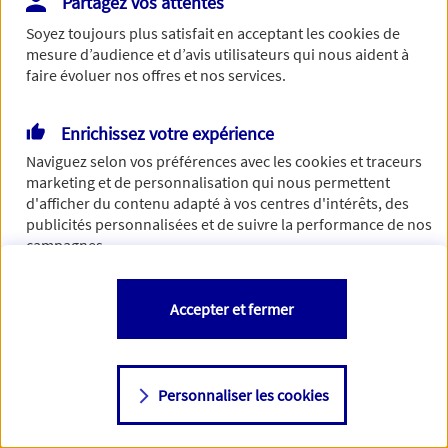
Partagez vos attentes
Vous disposez de droits sur les informations vous concernant. Pour
Soyez toujours plus satisfait en acceptant les
cookies
de
plus d’informations,
cliquez ici
.
mesure d’audience et d’avis utilisateurs qui nous aident à
faire évoluer nos offres et nos services.
Enrichissez votre expérience
Naviguez selon vos préférences avec les
cookies et traceurs
marketing et de personnalisation qui nous permettent
d'afficher du contenu adapté à vos centres d'intérêts, des
publicités personnalisées et de suivre la performance de nos
campagnes.
Vous êtes libre de les accepter, de les refuser comme de
Accepter et fermer
changer d'avis à tout moment en allant sur
"Paramétrer mes
cookies
"
Personnaliser les cookies
Consulter notre politique de
cookies
Étape suivante