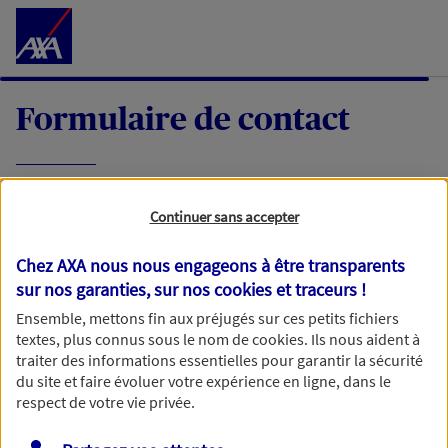
Accéder au Contenu
Formulaire de contact
Expliquez-nous en quelques mots votre
Continuer sans accepter
demande, nous vous répondrons dans les
meilleurs délais par mail ou par téléphone.
Chez AXA nous nous engageons à être transparents
sur nos garanties, sur nos
cookies et traceurs
!
Votre message :
Ensemble, mettons fin aux préjugés sur ces petits fichiers
textes, plus connus sous le nom de
cookies
. Ils nous aident à
traiter des informations essentielles pour garantir la sécurité
du site et faire évoluer votre expérience en ligne, dans le
respect de votre vie privée.