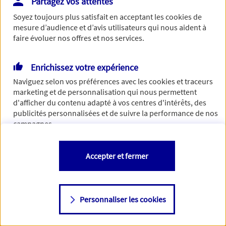
Partagez vos attentes
Vous disposez de droits sur les informations vous concernant. Pour
Soyez toujours plus satisfait en acceptant les
cookies
de
plus d’informations,
cliquez ici
.
mesure d’audience et d’avis utilisateurs qui nous aident à
faire évoluer nos offres et nos services.
Enrichissez votre expérience
Naviguez selon vos préférences avec les
cookies et traceurs
marketing et de personnalisation qui nous permettent
d'afficher du contenu adapté à vos centres d'intérêts, des
publicités personnalisées et de suivre la performance de nos
campagnes.
Vous êtes libre de les accepter, de les refuser comme de
Accepter et fermer
changer d'avis à tout moment en allant sur
"Paramétrer mes
cookies
"
Personnaliser les cookies
Consulter notre politique de
cookies
Étape suivante