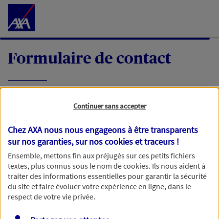
Accéder au Contenu
Formulaire de contact
Expliquez-nous en quelques mots votre
Continuer sans accepter
demande, nous vous répondrons dans les
meilleurs délais par mail ou par téléphone.
Chez AXA nous nous engageons à être transparents
sur nos garanties, sur nos
cookies et traceurs
!
Votre message :
Ensemble, mettons fin aux préjugés sur ces petits fichiers
textes, plus connus sous le nom de
cookies
. Ils nous aident à
traiter des informations essentielles pour garantir la sécurité
du site et faire évoluer votre expérience en ligne, dans le
respect de votre vie privée.