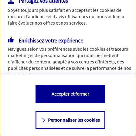
Partagez vos attentes
Vous disposez de droits sur les informations vous concernant. Pour
Soyez toujours plus satisfait en acceptant les
cookies
de
plus d’informations,
cliquez ici
.
mesure d’audience et d’avis utilisateurs qui nous aident à
faire évoluer nos offres et nos services.
Enrichissez votre expérience
Naviguez selon vos préférences avec les
cookies et traceurs
marketing et de personnalisation qui nous permettent
d'afficher du contenu adapté à vos centres d'intérêts, des
publicités personnalisées et de suivre la performance de nos
campagnes.
Vous êtes libre de les accepter, de les refuser comme de
Accepter et fermer
changer d'avis à tout moment en allant sur
"Paramétrer mes
cookies
"
Personnaliser les cookies
Consulter notre politique de
cookies
Étape suivante