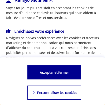
Partagez vos attentes
Vous disposez de droits sur les informations vous concernant. Pour
Soyez toujours plus satisfait en acceptant les
cookies
de
plus d’informations,
cliquez ici
.
mesure d’audience et d’avis utilisateurs qui nous aident à
faire évoluer nos offres et nos services.
Enrichissez votre expérience
Naviguez selon vos préférences avec les
cookies et traceurs
marketing et de personnalisation qui nous permettent
d'afficher du contenu adapté à vos centres d'intérêts, des
publicités personnalisées et de suivre la performance de nos
campagnes.
Vous êtes libre de les accepter, de les refuser comme de
Accepter et fermer
changer d'avis à tout moment en allant sur
"Paramétrer mes
cookies
"
Personnaliser les cookies
Consulter notre politique de
cookies
Étape suivante