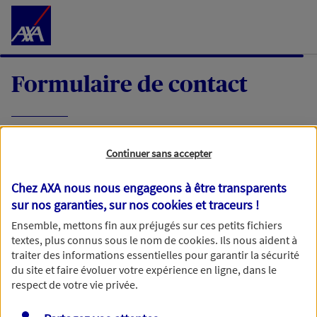
Accéder au Contenu
Formulaire de contact
Expliquez-nous en quelques mots votre
Continuer sans accepter
demande, nous vous répondrons dans les
meilleurs délais par mail ou par téléphone.
Chez AXA nous nous engageons à être transparents
sur nos garanties, sur nos
cookies et traceurs
!
Votre message :
Ensemble, mettons fin aux préjugés sur ces petits fichiers
textes, plus connus sous le nom de
cookies
. Ils nous aident à
traiter des informations essentielles pour garantir la sécurité
du site et faire évoluer votre expérience en ligne, dans le
respect de votre vie privée.