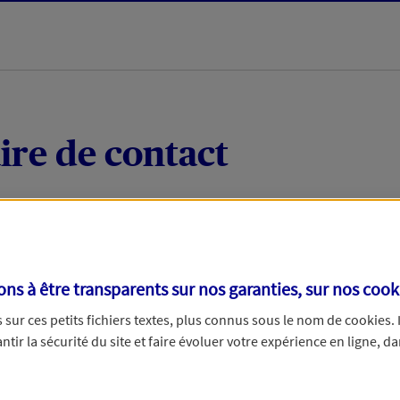
ire de contact
 quelques mots votre demande, nous vous répondrons 
 par téléphone.
s à être transparents sur nos garanties, sur nos
cook
sur ces petits fichiers textes, plus connus sous le nom de
cookies
.
tir la sécurité du site et faire évoluer votre expérience en ligne, da