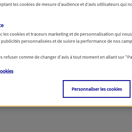
ceptant les
cookies
de mesure d’audience et d’avis utilisateurs qui no
r les informations vous concernant. Pour plus d’informations,
cliquez ici
.
ce
c les
cookies et traceurs
marketing et de personnalisation qui nous
es publicités personnalisées et de suivre la performance de nos cam
 les refuser comme de changer d'avis à tout moment en allant sur
"P
ookies
Personnaliser les cookies