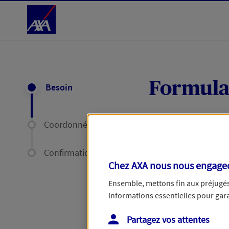
Accéder au Contenu
Formula
Besoin
Coordonnées
Expliquez-nous en
délais par mail ou
Confirmation
Chez AXA nous nous engageon
Votre message :
Ensemble, mettons fin aux préjugés 
informations essentielles pour garan
Partagez vos attentes