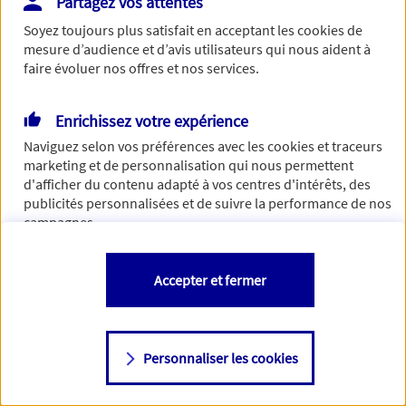
Partagez vos attentes
Vous disposez de droits sur les informations vous concernant. Pour
Soyez toujours plus satisfait en acceptant les
cookies
de
plus d’informations,
cliquez ici
.
mesure d’audience et d’avis utilisateurs qui nous aident à
faire évoluer nos offres et nos services.
Enrichissez votre expérience
Naviguez selon vos préférences avec les
cookies et traceurs
marketing et de personnalisation qui nous permettent
d'afficher du contenu adapté à vos centres d'intérêts, des
publicités personnalisées et de suivre la performance de nos
campagnes.
Vous êtes libre de les accepter, de les refuser comme de
Accepter et fermer
changer d'avis à tout moment en allant sur
"Paramétrer mes
cookies
"
Personnaliser les cookies
Consulter notre politique de
cookies
Étape suivante