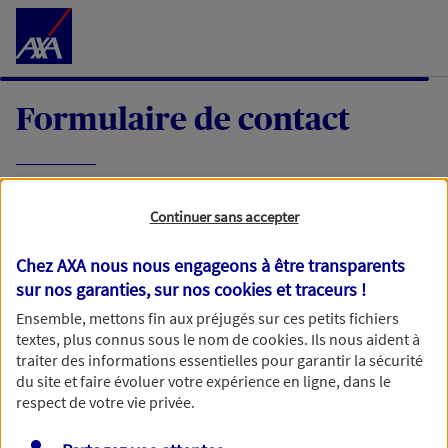
Accéder au Contenu
Formulaire de contact
Expliquez-nous en quelques mots votre
Continuer sans accepter
demande, nous vous répondrons dans les
meilleurs délais par mail ou par téléphone.
Chez AXA nous nous engageons à être transparents
sur nos garanties, sur nos
cookies et traceurs
!
Votre message :
Ensemble, mettons fin aux préjugés sur ces petits fichiers
textes, plus connus sous le nom de
cookies
. Ils nous aident à
traiter des informations essentielles pour garantir la sécurité
du site et faire évoluer votre expérience en ligne, dans le
respect de votre vie privée.