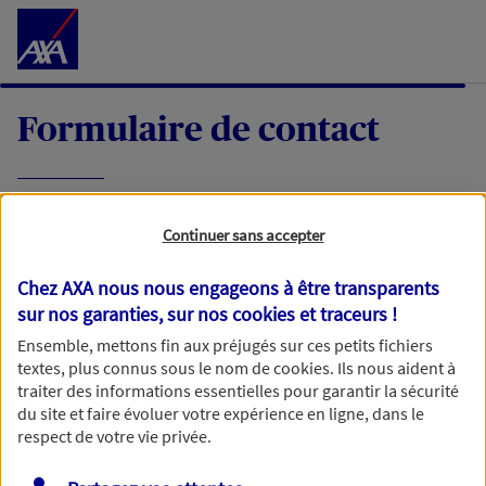
Accéder au Contenu
Formulaire de contact
Expliquez-nous en quelques mots votre
Continuer sans accepter
demande, nous vous répondrons dans les
meilleurs délais par mail ou par téléphone.
Chez AXA nous nous engageons à être transparents
sur nos garanties, sur nos
cookies et traceurs
!
Votre message :
Ensemble, mettons fin aux préjugés sur ces petits fichiers
textes, plus connus sous le nom de
cookies
. Ils nous aident à
traiter des informations essentielles pour garantir la sécurité
du site et faire évoluer votre expérience en ligne, dans le
respect de votre vie privée.