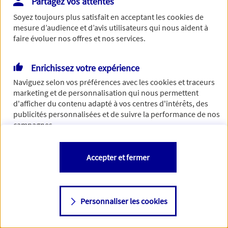
Partagez vos attentes
Vous disposez de droits sur les informations vous concernant. Pour
Soyez toujours plus satisfait en acceptant les
cookies
de
plus d’informations,
cliquez ici
.
mesure d’audience et d’avis utilisateurs qui nous aident à
faire évoluer nos offres et nos services.
Enrichissez votre expérience
Naviguez selon vos préférences avec les
cookies et traceurs
marketing et de personnalisation qui nous permettent
d'afficher du contenu adapté à vos centres d'intérêts, des
publicités personnalisées et de suivre la performance de nos
campagnes.
Vous êtes libre de les accepter, de les refuser comme de
Accepter et fermer
changer d'avis à tout moment en allant sur
"Paramétrer mes
cookies
"
Personnaliser les cookies
Consulter notre politique de
cookies
Étape suivante