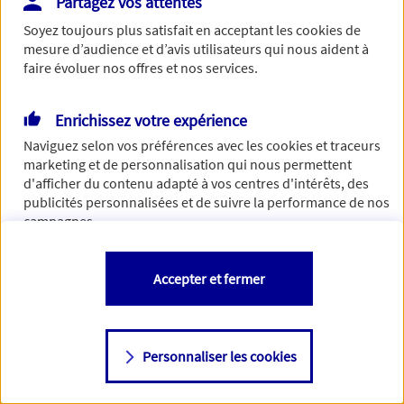
Partagez vos attentes
Vous disposez de droits sur les informations vous concernant. Pour
Soyez toujours plus satisfait en acceptant les
cookies
de
plus d’informations,
cliquez ici
.
mesure d’audience et d’avis utilisateurs qui nous aident à
faire évoluer nos offres et nos services.
Enrichissez votre expérience
Naviguez selon vos préférences avec les
cookies et traceurs
marketing et de personnalisation qui nous permettent
d'afficher du contenu adapté à vos centres d'intérêts, des
publicités personnalisées et de suivre la performance de nos
campagnes.
Vous êtes libre de les accepter, de les refuser comme de
Accepter et fermer
changer d'avis à tout moment en allant sur
"Paramétrer mes
cookies
"
Personnaliser les cookies
Consulter notre politique de
cookies
Étape suivante