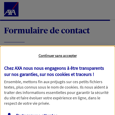
Accéder au Contenu
Formulaire de contact
Expliquez-nous en quelques mots votre
Continuer sans accepter
demande, nous vous répondrons dans les
meilleurs délais par mail ou par téléphone.
Chez AXA nous nous engageons à être transparents
sur nos garanties, sur nos
cookies et traceurs
!
Votre message :
Ensemble, mettons fin aux préjugés sur ces petits fichiers
textes, plus connus sous le nom de
cookies
. Ils nous aident à
traiter des informations essentielles pour garantir la sécurité
du site et faire évoluer votre expérience en ligne, dans le
respect de votre vie privée.