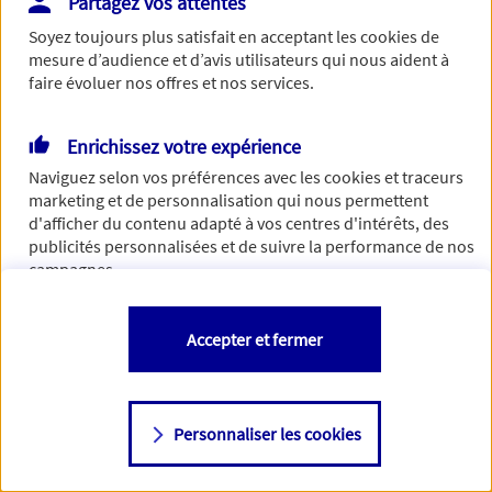
Partagez vos attentes
Vous disposez de droits sur les informations vous concernant. Pour
Soyez toujours plus satisfait en acceptant les
cookies
de
plus d’informations,
cliquez ici
.
mesure d’audience et d’avis utilisateurs qui nous aident à
faire évoluer nos offres et nos services.
Enrichissez votre expérience
Naviguez selon vos préférences avec les
cookies et traceurs
marketing et de personnalisation qui nous permettent
d'afficher du contenu adapté à vos centres d'intérêts, des
publicités personnalisées et de suivre la performance de nos
campagnes.
Vous êtes libre de les accepter, de les refuser comme de
Accepter et fermer
changer d'avis à tout moment en allant sur
"Paramétrer mes
cookies
"
Personnaliser les cookies
Consulter notre politique de
cookies
Étape suivante