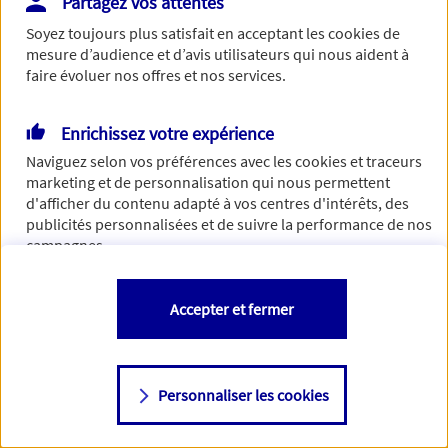
Partagez vos attentes
Vous disposez de droits sur les informations vous concernant. Pour
Soyez toujours plus satisfait en acceptant les
cookies
de
plus d’informations,
cliquez ici
.
mesure d’audience et d’avis utilisateurs qui nous aident à
faire évoluer nos offres et nos services.
Enrichissez votre expérience
Naviguez selon vos préférences avec les
cookies et traceurs
marketing et de personnalisation qui nous permettent
d'afficher du contenu adapté à vos centres d'intérêts, des
publicités personnalisées et de suivre la performance de nos
campagnes.
Vous êtes libre de les accepter, de les refuser comme de
Accepter et fermer
changer d'avis à tout moment en allant sur
"Paramétrer mes
cookies
"
Personnaliser les cookies
Consulter notre politique de
cookies
Étape suivante