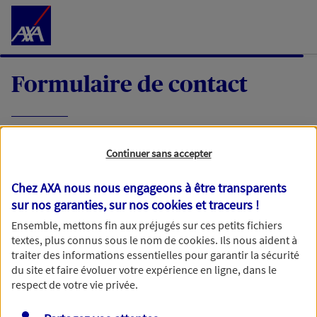
Accéder au Contenu
Formulaire de contact
Expliquez-nous en quelques mots votre
Continuer sans accepter
demande, nous vous répondrons dans les
meilleurs délais par mail ou par téléphone.
Chez AXA nous nous engageons à être transparents
sur nos garanties, sur nos
cookies et traceurs
!
Votre message :
Ensemble, mettons fin aux préjugés sur ces petits fichiers
textes, plus connus sous le nom de
cookies
. Ils nous aident à
traiter des informations essentielles pour garantir la sécurité
du site et faire évoluer votre expérience en ligne, dans le
respect de votre vie privée.