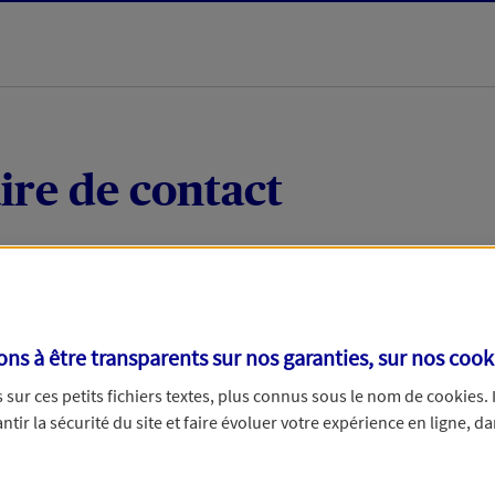
ire de contact
 quelques mots votre demande, nous vous répondrons 
 par téléphone.
s à être transparents sur nos garanties, sur nos
cook
sur ces petits fichiers textes, plus connus sous le nom de
cookies
.
tir la sécurité du site et faire évoluer votre expérience en ligne, da