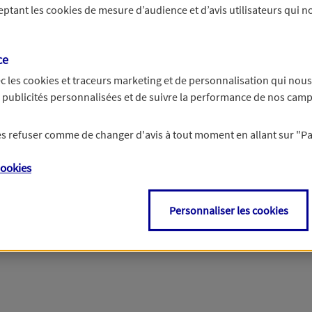
ceptant les
cookies
de mesure d’audience et d’avis utilisateurs qui no
r les informations vous concernant. Pour plus d’informations,
cliquez ici
.
ce
c les
cookies et traceurs
marketing et de personnalisation qui nous
es publicités personnalisées et de suivre la performance de nos cam
 les refuser comme de changer d'avis à tout moment en allant sur
"P
ookies
Personnaliser les cookies