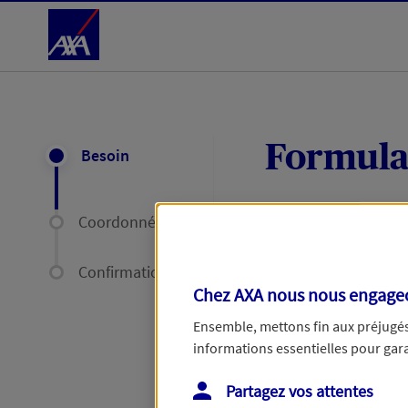
Accéder au Contenu
Formula
Besoin
Coordonnées
Expliquez-nous en
délais par mail ou
Confirmation
Chez AXA nous nous engageon
Votre message :
Ensemble, mettons fin aux préjugés 
informations essentielles pour garan
Partagez vos attentes