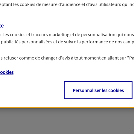
ceptant les
cookies
de mesure d’audience et d’avis utilisateurs qui no
r les informations vous concernant. Pour plus d’informations,
cliquez ici
.
ce
c les
cookies et traceurs
marketing et de personnalisation qui nous
es publicités personnalisées et de suivre la performance de nos cam
 les refuser comme de changer d'avis à tout moment en allant sur
"P
ookies
Personnaliser les cookies