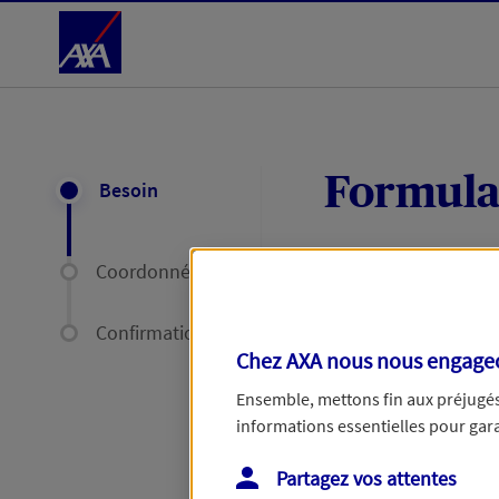
Accéder au Contenu
Formula
Besoin
Coordonnées
Expliquez-nous en
délais par mail ou
Confirmation
Chez AXA nous nous engageon
Votre message :
Ensemble, mettons fin aux préjugés 
informations essentielles pour garan
Partagez vos attentes