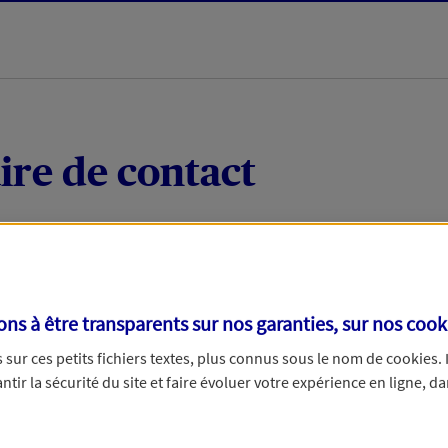
ire de contact
 quelques mots votre demande, nous vous répondrons 
 par téléphone.
s à être transparents sur nos garanties, sur nos
cook
sur ces petits fichiers textes, plus connus sous le nom de
cookies
.
tir la sécurité du site et faire évoluer votre expérience en ligne, da