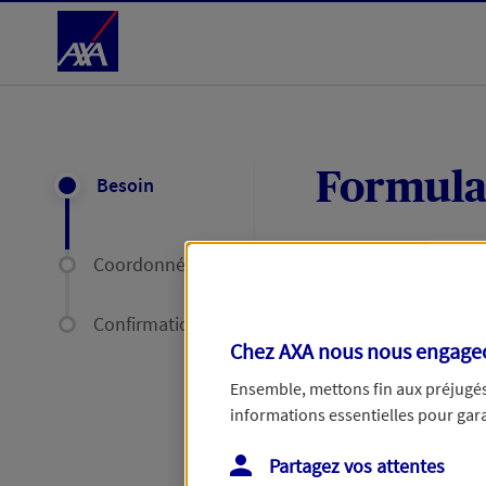
Accéder au Contenu
Formula
Besoin
Coordonnées
Expliquez-nous en
délais par mail ou
Confirmation
Chez AXA nous nous engageon
Votre message :
Ensemble, mettons fin aux préjugés 
informations essentielles pour garan
Partagez vos attentes