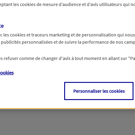
ceptant les
cookies
de mesure d’audience et d’avis utilisateurs qui no
r les informations vous concernant. Pour plus d’informations,
cliquez ici
.
ce
c les
cookies et traceurs
marketing et de personnalisation qui nous
es publicités personnalisées et de suivre la performance de nos cam
 les refuser comme de changer d'avis à tout moment en allant sur
"P
ookies
Personnaliser les cookies