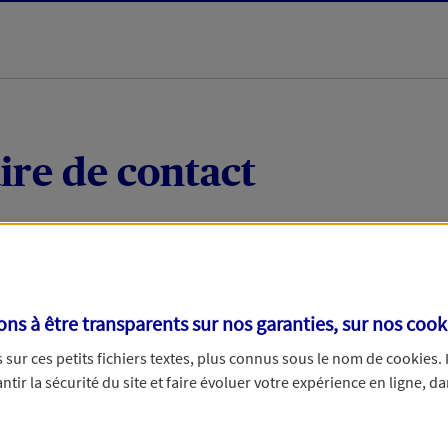
ire de contact
 quelques mots votre demande, nous vous répondrons 
 par téléphone.
s à être transparents sur nos garanties, sur nos
cook
sur ces petits fichiers textes, plus connus sous le nom de
cookies
.
tir la sécurité du site et faire évoluer votre expérience en ligne, da