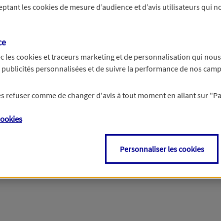
ceptant les
cookies
de mesure d’audience et d’avis utilisateurs qui no
r les informations vous concernant. Pour plus d’informations,
cliquez ici
.
ce
c les
cookies et traceurs
marketing et de personnalisation qui nous
es publicités personnalisées et de suivre la performance de nos cam
 les refuser comme de changer d'avis à tout moment en allant sur
"P
ookies
Personnaliser les cookies