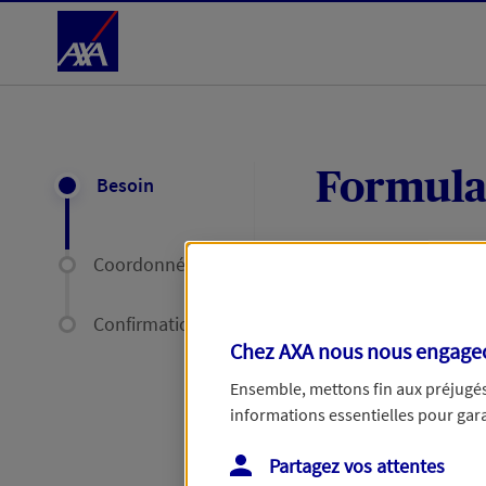
Accéder au Contenu
Formula
Besoin
Coordonnées
Expliquez-nous en
délais par mail ou
Confirmation
Chez AXA nous nous engageon
Votre message :
Ensemble, mettons fin aux préjugés 
informations essentielles pour garan
Partagez vos attentes