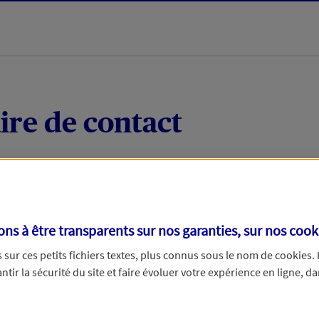
ire de contact
 quelques mots votre demande, nous vous répondrons 
 par téléphone.
s à être transparents sur nos garanties, sur nos
cook
sur ces petits fichiers textes, plus connus sous le nom de
cookies
.
tir la sécurité du site et faire évoluer votre expérience en ligne, da