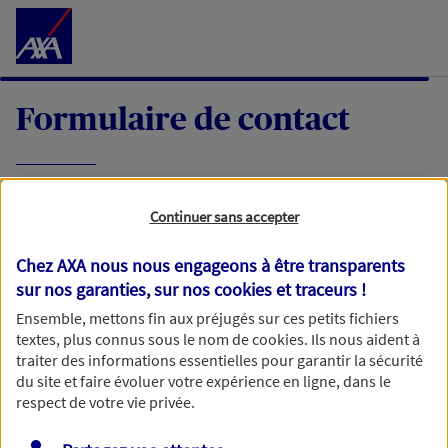
Accéder au Contenu
Formulaire de contact
Expliquez-nous en quelques mots votre
Continuer sans accepter
demande, nous vous répondrons dans les
meilleurs délais par mail ou par téléphone.
Chez AXA nous nous engageons à être transparents
sur nos garanties, sur nos
cookies et traceurs
!
Votre message :
Ensemble, mettons fin aux préjugés sur ces petits fichiers
textes, plus connus sous le nom de
cookies
. Ils nous aident à
traiter des informations essentielles pour garantir la sécurité
du site et faire évoluer votre expérience en ligne, dans le
respect de votre vie privée.