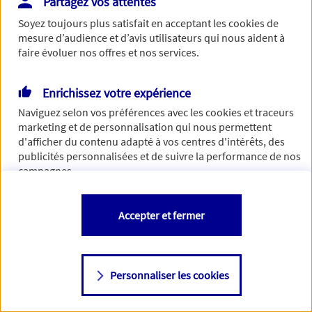
Partagez vos attentes
Vous disposez de droits sur les informations vous concernant. Pour
Soyez toujours plus satisfait en acceptant les
cookies
de
plus d’informations,
cliquez ici
.
mesure d’audience et d’avis utilisateurs qui nous aident à
faire évoluer nos offres et nos services.
Enrichissez votre expérience
Naviguez selon vos préférences avec les
cookies et traceurs
marketing et de personnalisation qui nous permettent
d'afficher du contenu adapté à vos centres d'intérêts, des
publicités personnalisées et de suivre la performance de nos
campagnes.
Vous êtes libre de les accepter, de les refuser comme de
Accepter et fermer
changer d'avis à tout moment en allant sur
"Paramétrer mes
cookies
"
Personnaliser les cookies
Consulter notre politique de
cookies
Étape suivante