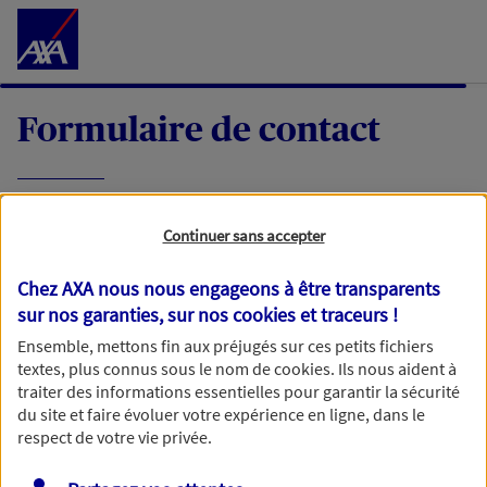
Accéder au Contenu
Formulaire de contact
Expliquez-nous en quelques mots votre
Continuer sans accepter
demande, nous vous répondrons dans les
meilleurs délais par mail ou par téléphone.
Chez AXA nous nous engageons à être transparents
sur nos garanties, sur nos
cookies et traceurs
!
Votre message :
Ensemble, mettons fin aux préjugés sur ces petits fichiers
textes, plus connus sous le nom de
cookies
. Ils nous aident à
traiter des informations essentielles pour garantir la sécurité
du site et faire évoluer votre expérience en ligne, dans le
respect de votre vie privée.