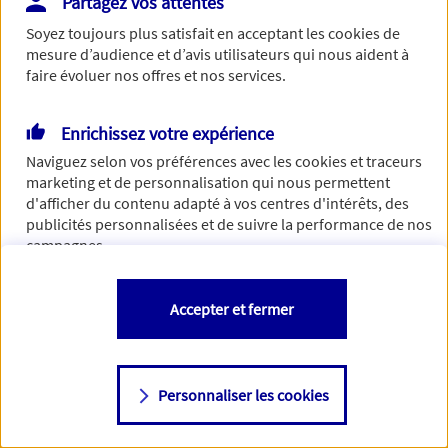
Partagez vos attentes
Vous disposez de droits sur les informations vous concernant. Pour
Soyez toujours plus satisfait en acceptant les
cookies
de
plus d’informations,
cliquez ici
.
mesure d’audience et d’avis utilisateurs qui nous aident à
faire évoluer nos offres et nos services.
Enrichissez votre expérience
Naviguez selon vos préférences avec les
cookies et traceurs
marketing et de personnalisation qui nous permettent
d'afficher du contenu adapté à vos centres d'intérêts, des
publicités personnalisées et de suivre la performance de nos
campagnes.
Vous êtes libre de les accepter, de les refuser comme de
Accepter et fermer
changer d'avis à tout moment en allant sur
"Paramétrer mes
cookies
"
Personnaliser les cookies
Consulter notre politique de
cookies
Étape suivante