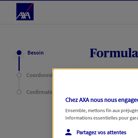
Accéder au Contenu
Formula
Besoin
Coordonnées
Expliquez-nous en
délais par mail ou
Confirmation
Chez AXA nous nous engageon
Votre message :
Ensemble, mettons fin aux préjugés 
informations essentielles pour garan
Partagez vos attentes