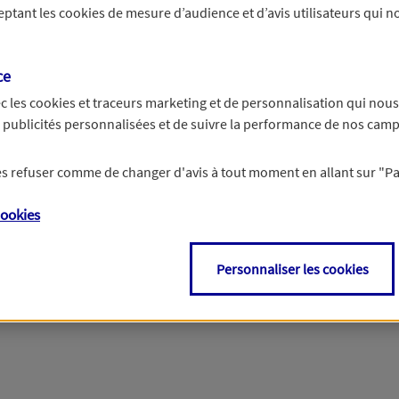
ceptant les
cookies
de mesure d’audience et d’avis utilisateurs qui no
r les informations vous concernant. Pour plus d’informations,
cliquez ici
.
ce
c les
cookies et traceurs
marketing et de personnalisation qui nous
es publicités personnalisées et de suivre la performance de nos cam
 les refuser comme de changer d'avis à tout moment en allant sur
"P
ookies
Personnaliser les cookies