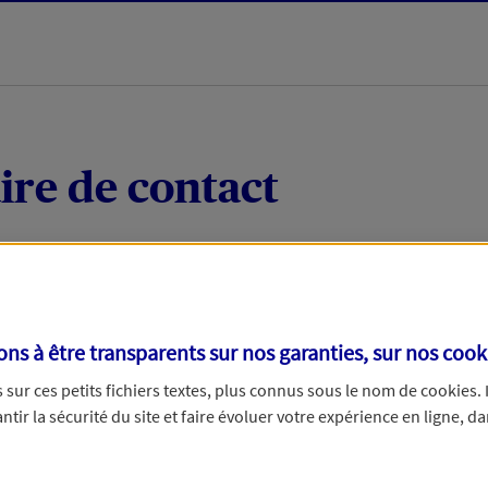
ire de contact
 quelques mots votre demande, nous vous répondrons 
 par téléphone.
s à être transparents sur nos garanties, sur nos
cook
sur ces petits fichiers textes, plus connus sous le nom de
cookies
.
tir la sécurité du site et faire évoluer votre expérience en ligne, da