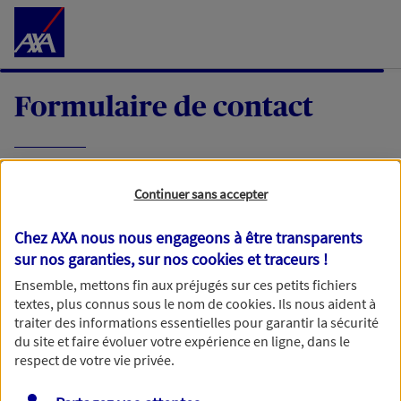
Accéder au Contenu
Formulaire de contact
Expliquez-nous en quelques mots votre
Continuer sans accepter
demande, nous vous répondrons dans les
meilleurs délais par mail ou par téléphone.
Chez AXA nous nous engageons à être transparents
sur nos garanties, sur nos
cookies et traceurs
!
Votre message :
Ensemble, mettons fin aux préjugés sur ces petits fichiers
textes, plus connus sous le nom de
cookies
. Ils nous aident à
traiter des informations essentielles pour garantir la sécurité
du site et faire évoluer votre expérience en ligne, dans le
respect de votre vie privée.