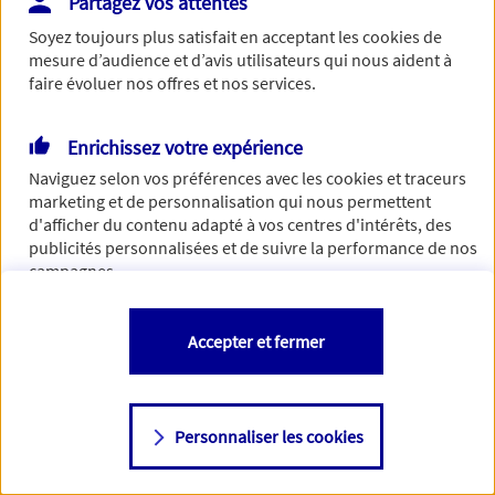
Partagez vos attentes
Vous disposez de droits sur les informations vous concernant. Pour
Soyez toujours plus satisfait en acceptant les
cookies
de
plus d’informations,
cliquez ici
.
mesure d’audience et d’avis utilisateurs qui nous aident à
faire évoluer nos offres et nos services.
Enrichissez votre expérience
Naviguez selon vos préférences avec les
cookies et traceurs
marketing et de personnalisation qui nous permettent
d'afficher du contenu adapté à vos centres d'intérêts, des
publicités personnalisées et de suivre la performance de nos
campagnes.
Vous êtes libre de les accepter, de les refuser comme de
Accepter et fermer
changer d'avis à tout moment en allant sur
"Paramétrer mes
cookies
"
Personnaliser les cookies
Consulter notre politique de
cookies
Étape suivante