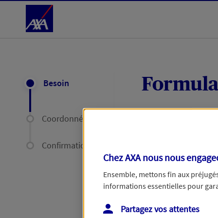
Accéder au Contenu
Formula
Besoin
Coordonnées
Expliquez-nous en
délais par mail ou
Confirmation
Chez AXA nous nous engageon
Votre message :
Ensemble, mettons fin aux préjugés 
informations essentielles pour garan
Partagez vos attentes