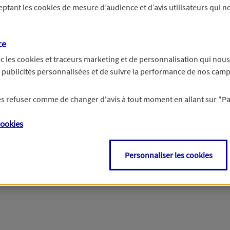
ceptant les
cookies
de mesure d’audience et d’avis utilisateurs qui no
r les informations vous concernant. Pour plus d’informations,
cliquez ici
.
ce
c les
cookies et traceurs
marketing et de personnalisation qui nous
es publicités personnalisées et de suivre la performance de nos cam
 les refuser comme de changer d'avis à tout moment en allant sur
"P
ookies
Personnaliser les cookies