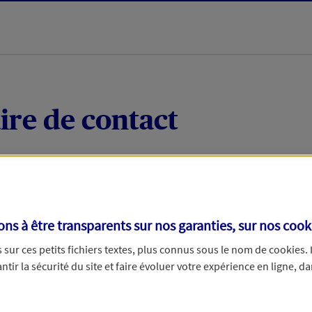
ire de contact
 quelques mots votre demande, nous vous répondrons 
 par téléphone.
s à être transparents sur nos garanties, sur nos
cook
sur ces petits fichiers textes, plus connus sous le nom de
cookies
.
tir la sécurité du site et faire évoluer votre expérience en ligne, da