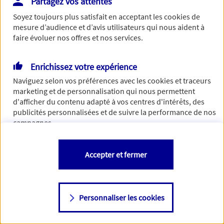
Partagez vos attentes
Vous disposez de droits sur les informations vous concernant. Pour
Soyez toujours plus satisfait en acceptant les
cookies
de
plus d’informations,
cliquez ici
.
mesure d’audience et d’avis utilisateurs qui nous aident à
faire évoluer nos offres et nos services.
Enrichissez votre expérience
Naviguez selon vos préférences avec les
cookies et traceurs
marketing et de personnalisation qui nous permettent
d'afficher du contenu adapté à vos centres d'intérêts, des
publicités personnalisées et de suivre la performance de nos
campagnes.
Vous êtes libre de les accepter, de les refuser comme de
Accepter et fermer
changer d'avis à tout moment en allant sur
"Paramétrer mes
cookies
"
Personnaliser les cookies
Consulter notre politique de
cookies
Étape suivante