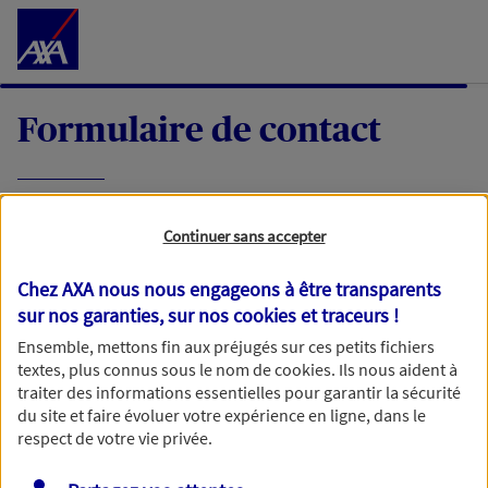
Accéder au Contenu
Formulaire de contact
Expliquez-nous en quelques mots votre
Continuer sans accepter
demande, nous vous répondrons dans les
meilleurs délais par mail ou par téléphone.
Chez AXA nous nous engageons à être transparents
sur nos garanties, sur nos
cookies et traceurs
!
Votre message :
Ensemble, mettons fin aux préjugés sur ces petits fichiers
textes, plus connus sous le nom de
cookies
. Ils nous aident à
traiter des informations essentielles pour garantir la sécurité
du site et faire évoluer votre expérience en ligne, dans le
respect de votre vie privée.