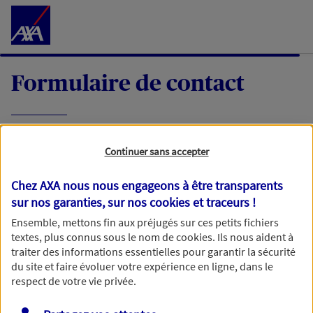
Accéder au Contenu
Formulaire de contact
Expliquez-nous en quelques mots votre
Continuer sans accepter
demande, nous vous répondrons dans les
meilleurs délais par mail ou par téléphone.
Chez AXA nous nous engageons à être transparents
sur nos garanties, sur nos
cookies et traceurs
!
Votre message :
Ensemble, mettons fin aux préjugés sur ces petits fichiers
textes, plus connus sous le nom de
cookies
. Ils nous aident à
traiter des informations essentielles pour garantir la sécurité
du site et faire évoluer votre expérience en ligne, dans le
respect de votre vie privée.