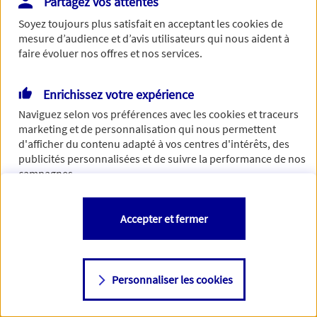
Partagez vos attentes
Vous disposez de droits sur les informations vous concernant. Pour
Soyez toujours plus satisfait en acceptant les
cookies
de
plus d’informations,
cliquez ici
.
mesure d’audience et d’avis utilisateurs qui nous aident à
faire évoluer nos offres et nos services.
Enrichissez votre expérience
Naviguez selon vos préférences avec les
cookies et traceurs
marketing et de personnalisation qui nous permettent
d'afficher du contenu adapté à vos centres d'intérêts, des
publicités personnalisées et de suivre la performance de nos
campagnes.
Vous êtes libre de les accepter, de les refuser comme de
Accepter et fermer
changer d'avis à tout moment en allant sur
"Paramétrer mes
cookies
"
Personnaliser les cookies
Consulter notre politique de
cookies
Étape suivante