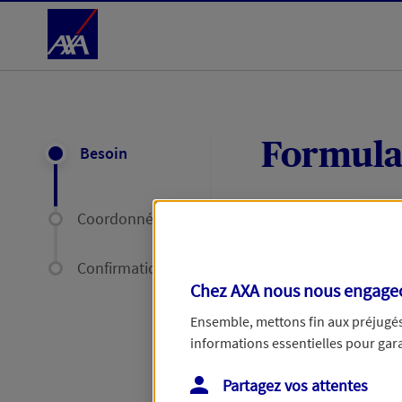
Accéder au Contenu
Formula
Besoin
Coordonnées
Expliquez-nous en
délais par mail ou
Confirmation
Chez AXA nous nous engageon
Votre message :
Ensemble, mettons fin aux préjugés 
informations essentielles pour garan
Partagez vos attentes