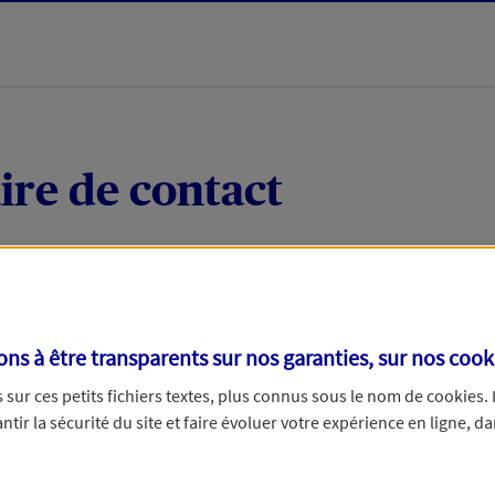
ire de contact
 quelques mots votre demande, nous vous répondrons 
 par téléphone.
s à être transparents sur nos garanties, sur nos
cook
sur ces petits fichiers textes, plus connus sous le nom de
cookies
.
tir la sécurité du site et faire évoluer votre expérience en ligne, da