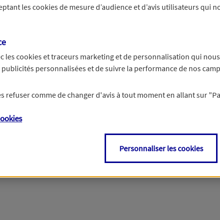
ceptant les
cookies
de mesure d’audience et d’avis utilisateurs qui no
r les informations vous concernant. Pour plus d’informations,
cliquez ici
.
ce
c les
cookies et traceurs
marketing et de personnalisation qui nous
es publicités personnalisées et de suivre la performance de nos cam
 les refuser comme de changer d'avis à tout moment en allant sur
"P
ookies
Personnaliser les cookies