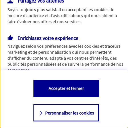
Partagez vos attentes
Vous disposez de droits sur les informations vous concernant. Pour
Soyez toujours plus satisfait en acceptant les
cookies
de
plus d’informations,
cliquez ici
.
mesure d’audience et d’avis utilisateurs qui nous aident à
faire évoluer nos offres et nos services.
Enrichissez votre expérience
Naviguez selon vos préférences avec les
cookies et traceurs
marketing et de personnalisation qui nous permettent
d'afficher du contenu adapté à vos centres d'intérêts, des
publicités personnalisées et de suivre la performance de nos
campagnes.
Vous êtes libre de les accepter, de les refuser comme de
Accepter et fermer
changer d'avis à tout moment en allant sur
"Paramétrer mes
cookies
"
Personnaliser les cookies
Consulter notre politique de
cookies
Étape suivante