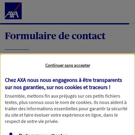
Accéder au Contenu
Formulaire de contact
Expliquez-nous en quelques mots votre
Continuer sans accepter
demande, nous vous répondrons dans les
meilleurs délais par mail ou par téléphone.
Chez AXA nous nous engageons à être transparents
sur nos garanties, sur nos
cookies et traceurs
!
Votre message :
Ensemble, mettons fin aux préjugés sur ces petits fichiers
textes, plus connus sous le nom de
cookies
. Ils nous aident à
traiter des informations essentielles pour garantir la sécurité
du site et faire évoluer votre expérience en ligne, dans le
respect de votre vie privée.