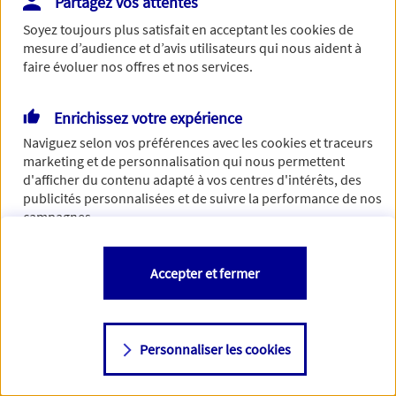
Partagez vos attentes
Vous disposez de droits sur les informations vous concernant. Pour
Soyez toujours plus satisfait en acceptant les
cookies
de
plus d’informations,
cliquez ici
.
mesure d’audience et d’avis utilisateurs qui nous aident à
faire évoluer nos offres et nos services.
Enrichissez votre expérience
Naviguez selon vos préférences avec les
cookies et traceurs
marketing et de personnalisation qui nous permettent
d'afficher du contenu adapté à vos centres d'intérêts, des
publicités personnalisées et de suivre la performance de nos
campagnes.
Vous êtes libre de les accepter, de les refuser comme de
Accepter et fermer
changer d'avis à tout moment en allant sur
"Paramétrer mes
cookies
"
Personnaliser les cookies
Consulter notre politique de
cookies
Étape suivante