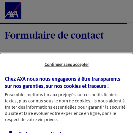
Accéder au Contenu
Formulaire de contact
Expliquez-nous en quelques mots votre
Continuer sans accepter
demande, nous vous répondrons dans les
meilleurs délais par mail ou par téléphone.
Chez AXA nous nous engageons à être transparents
sur nos garanties, sur nos
cookies et traceurs
!
Votre message :
Ensemble, mettons fin aux préjugés sur ces petits fichiers
textes, plus connus sous le nom de
cookies
. Ils nous aident à
traiter des informations essentielles pour garantir la sécurité
du site et faire évoluer votre expérience en ligne, dans le
respect de votre vie privée.