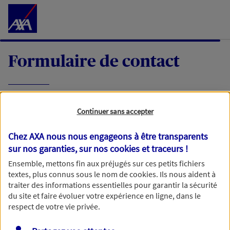
Accéder au Contenu
Formulaire de contact
Expliquez-nous en quelques mots votre
Continuer sans accepter
demande, nous vous répondrons dans les
meilleurs délais par mail ou par téléphone.
Chez AXA nous nous engageons à être transparents
sur nos garanties, sur nos
cookies et traceurs
!
Votre message :
Ensemble, mettons fin aux préjugés sur ces petits fichiers
textes, plus connus sous le nom de
cookies
. Ils nous aident à
traiter des informations essentielles pour garantir la sécurité
du site et faire évoluer votre expérience en ligne, dans le
respect de votre vie privée.