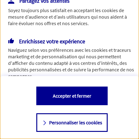
Partagez vos attentes
Vous disposez de droits sur les informations vous concernant. Pour
Soyez toujours plus satisfait en acceptant les
cookies
de
plus d’informations,
cliquez ici
.
mesure d’audience et d’avis utilisateurs qui nous aident à
faire évoluer nos offres et nos services.
Enrichissez votre expérience
Naviguez selon vos préférences avec les
cookies et traceurs
marketing et de personnalisation qui nous permettent
d'afficher du contenu adapté à vos centres d'intérêts, des
publicités personnalisées et de suivre la performance de nos
campagnes.
Vous êtes libre de les accepter, de les refuser comme de
Accepter et fermer
changer d'avis à tout moment en allant sur
"Paramétrer mes
cookies
"
Personnaliser les cookies
Consulter notre politique de
cookies
Étape suivante