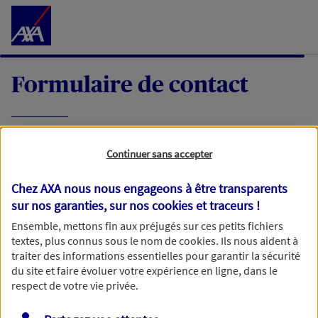
Accéder au Contenu
Formulaire de contact
Expliquez-nous en quelques mots votre
Continuer sans accepter
demande, nous vous répondrons dans les
meilleurs délais par mail ou par téléphone.
Chez AXA nous nous engageons à être transparents
sur nos garanties, sur nos
cookies et traceurs
!
Votre message :
Ensemble, mettons fin aux préjugés sur ces petits fichiers
textes, plus connus sous le nom de
cookies
. Ils nous aident à
traiter des informations essentielles pour garantir la sécurité
du site et faire évoluer votre expérience en ligne, dans le
respect de votre vie privée.