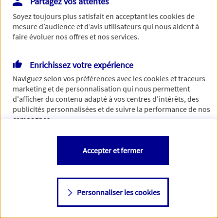
Partagez vos attentes
Vous disposez de droits sur les informations vous concernant. Pour
Soyez toujours plus satisfait en acceptant les
cookies
de
plus d’informations,
cliquez ici
.
mesure d’audience et d’avis utilisateurs qui nous aident à
faire évoluer nos offres et nos services.
Enrichissez votre expérience
Naviguez selon vos préférences avec les
cookies et traceurs
marketing et de personnalisation qui nous permettent
d'afficher du contenu adapté à vos centres d'intérêts, des
publicités personnalisées et de suivre la performance de nos
campagnes.
Vous êtes libre de les accepter, de les refuser comme de
Accepter et fermer
changer d'avis à tout moment en allant sur
"Paramétrer mes
cookies
"
Personnaliser les cookies
Consulter notre politique de
cookies
Étape suivante