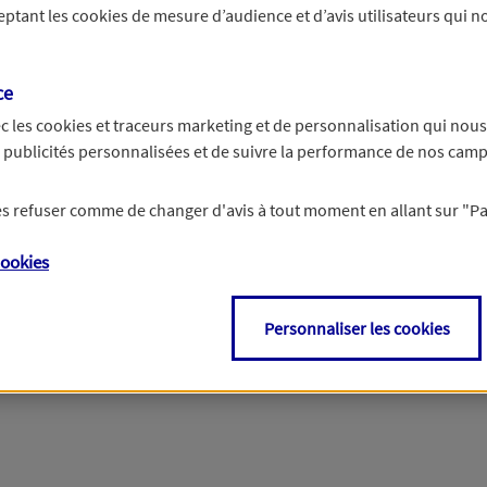
ceptant les
cookies
de mesure d’audience et d’avis utilisateurs qui no
r les informations vous concernant. Pour plus d’informations,
cliquez ici
.
ce
c les
cookies et traceurs
marketing et de personnalisation qui nous
es publicités personnalisées et de suivre la performance de nos cam
 les refuser comme de changer d'avis à tout moment en allant sur
"P
ookies
Personnaliser les cookies