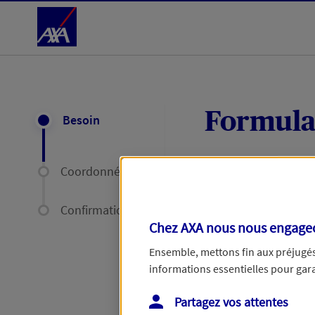
Accéder au Contenu
Formula
Besoin
Coordonnées
Expliquez-nous en
délais par mail ou
Confirmation
Chez AXA nous nous engageon
Votre message :
Ensemble, mettons fin aux préjugés 
informations essentielles pour garan
Partagez vos attentes