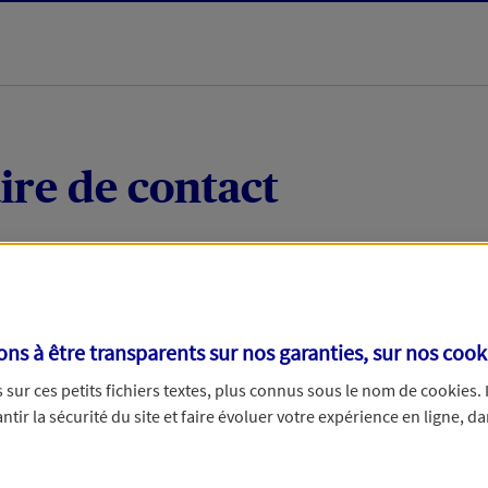
ire de contact
 quelques mots votre demande, nous vous répondrons 
 par téléphone.
s à être transparents sur nos garanties, sur nos
cook
sur ces petits fichiers textes, plus connus sous le nom de
cookies
.
tir la sécurité du site et faire évoluer votre expérience en ligne, da