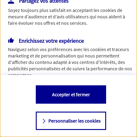
Partagez vos attentes
Vous disposez de droits sur les informations vous concernant. Pour
Soyez toujours plus satisfait en acceptant les
cookies
de
plus d’informations,
cliquez ici
.
mesure d’audience et d’avis utilisateurs qui nous aident à
faire évoluer nos offres et nos services.
Enrichissez votre expérience
Naviguez selon vos préférences avec les
cookies et traceurs
marketing et de personnalisation qui nous permettent
d'afficher du contenu adapté à vos centres d'intérêts, des
publicités personnalisées et de suivre la performance de nos
campagnes.
Vous êtes libre de les accepter, de les refuser comme de
Accepter et fermer
changer d'avis à tout moment en allant sur
"Paramétrer mes
cookies
"
Personnaliser les cookies
Consulter notre politique de
cookies
Étape suivante