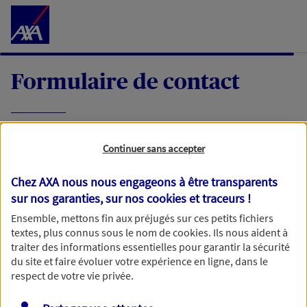
Accéder au Contenu
Formulaire de contact
Expliquez-nous en quelques mots votre
Continuer sans accepter
demande, nous vous répondrons dans les
meilleurs délais par mail ou par téléphone.
Chez AXA nous nous engageons à être transparents
sur nos garanties, sur nos
cookies et traceurs
!
Votre message :
Ensemble, mettons fin aux préjugés sur ces petits fichiers
textes, plus connus sous le nom de
cookies
. Ils nous aident à
traiter des informations essentielles pour garantir la sécurité
du site et faire évoluer votre expérience en ligne, dans le
respect de votre vie privée.