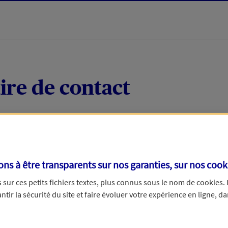
ire de contact
 quelques mots votre demande, nous vous répondrons 
 par téléphone.
s à être transparents sur nos garanties, sur nos
cook
sur ces petits fichiers textes, plus connus sous le nom de
cookies
.
tir la sécurité du site et faire évoluer votre expérience en ligne, da