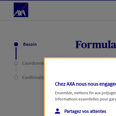
Accéder au Contenu
Formula
Besoin
Coordonnées
Expliquez-nous en
délais par mail ou
Confirmation
Chez AXA nous nous engageon
Votre message :
Ensemble, mettons fin aux préjugés 
informations essentielles pour garan
Partagez vos attentes