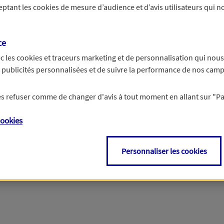
ceptant les
cookies
de mesure d’audience et d’avis utilisateurs qui no
r les informations vous concernant. Pour plus d’informations,
cliquez ici
.
ce
c les
cookies et traceurs
marketing et de personnalisation qui nous
es publicités personnalisées et de suivre la performance de nos cam
 les refuser comme de changer d'avis à tout moment en allant sur
"P
ookies
Personnaliser les cookies