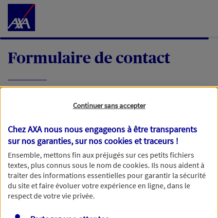
Accéder au Contenu
Formulaire de contact
Expliquez-nous en quelques mots votre
Continuer sans accepter
demande, nous vous répondrons dans les
meilleurs délais par mail ou par téléphone.
Chez AXA nous nous engageons à être transparents
sur nos garanties, sur nos
cookies et traceurs
!
Votre message :
Ensemble, mettons fin aux préjugés sur ces petits fichiers
textes, plus connus sous le nom de
cookies
. Ils nous aident à
traiter des informations essentielles pour garantir la sécurité
du site et faire évoluer votre expérience en ligne, dans le
respect de votre vie privée.