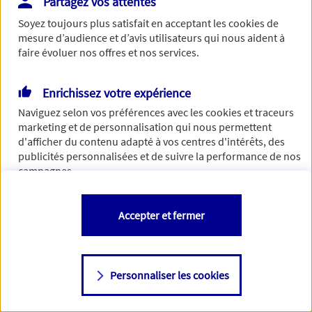
Partagez vos attentes
Vous disposez de droits sur les informations vous concernant. Pour
Soyez toujours plus satisfait en acceptant les
cookies
de
plus d’informations,
cliquez ici
.
mesure d’audience et d’avis utilisateurs qui nous aident à
faire évoluer nos offres et nos services.
Enrichissez votre expérience
Naviguez selon vos préférences avec les
cookies et traceurs
marketing et de personnalisation qui nous permettent
d'afficher du contenu adapté à vos centres d'intérêts, des
publicités personnalisées et de suivre la performance de nos
campagnes.
Vous êtes libre de les accepter, de les refuser comme de
Accepter et fermer
changer d'avis à tout moment en allant sur
"Paramétrer mes
cookies
"
Personnaliser les cookies
Consulter notre politique de
cookies
Étape suivante