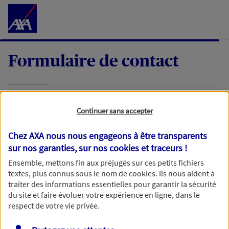
Accéder au Contenu
Formulaire de contact
Expliquez-nous en quelques mots votre
Continuer sans accepter
demande, nous vous répondrons dans les
meilleurs délais par mail ou par téléphone.
Chez AXA nous nous engageons à être transparents
sur nos garanties, sur nos
cookies et traceurs
!
Votre message :
Ensemble, mettons fin aux préjugés sur ces petits fichiers
textes, plus connus sous le nom de
cookies
. Ils nous aident à
traiter des informations essentielles pour garantir la sécurité
du site et faire évoluer votre expérience en ligne, dans le
respect de votre vie privée.