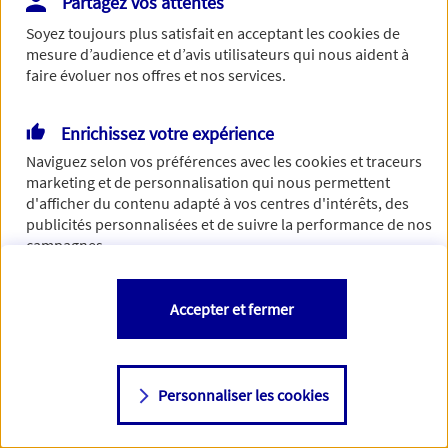
Partagez vos attentes
Vous disposez de droits sur les informations vous concernant. Pour
Soyez toujours plus satisfait en acceptant les
cookies
de
plus d’informations,
cliquez ici
.
mesure d’audience et d’avis utilisateurs qui nous aident à
faire évoluer nos offres et nos services.
Enrichissez votre expérience
Naviguez selon vos préférences avec les
cookies et traceurs
marketing et de personnalisation qui nous permettent
d'afficher du contenu adapté à vos centres d'intérêts, des
publicités personnalisées et de suivre la performance de nos
campagnes.
Vous êtes libre de les accepter, de les refuser comme de
Accepter et fermer
changer d'avis à tout moment en allant sur
"Paramétrer mes
cookies
"
Personnaliser les cookies
Consulter notre politique de
cookies
Étape suivante