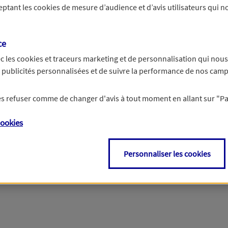
ceptant les
cookies
de mesure d’audience et d’avis utilisateurs qui no
r les informations vous concernant. Pour plus d’informations,
cliquez ici
.
ce
c les
cookies et traceurs
marketing et de personnalisation qui nous
es publicités personnalisées et de suivre la performance de nos cam
 les refuser comme de changer d'avis à tout moment en allant sur
"P
ookies
Personnaliser les cookies