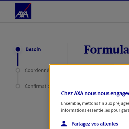
Accéder au Contenu
Formula
Besoin
Coordonnées
Expliquez-nous en
délais par mail ou
Confirmation
Chez AXA nous nous engageon
Votre message :
Ensemble, mettons fin aux préjugés 
informations essentielles pour garan
Partagez vos attentes