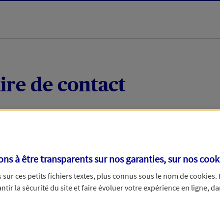
ire de contact
 quelques mots votre demande, nous vous répondrons 
 par téléphone.
s à être transparents sur nos garanties, sur nos
cook
sur ces petits fichiers textes, plus connus sous le nom de
cookies
.
tir la sécurité du site et faire évoluer votre expérience en ligne, da