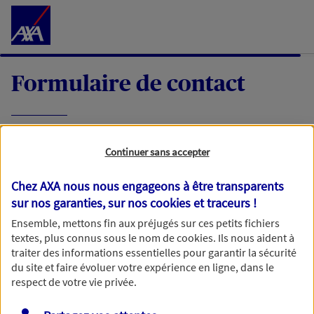
Accéder au Contenu
Formulaire de contact
Expliquez-nous en quelques mots votre
Continuer sans accepter
demande, nous vous répondrons dans les
meilleurs délais par mail ou par téléphone.
Chez AXA nous nous engageons à être transparents
sur nos garanties, sur nos
cookies et traceurs
!
Votre message :
Ensemble, mettons fin aux préjugés sur ces petits fichiers
textes, plus connus sous le nom de
cookies
. Ils nous aident à
traiter des informations essentielles pour garantir la sécurité
du site et faire évoluer votre expérience en ligne, dans le
respect de votre vie privée.