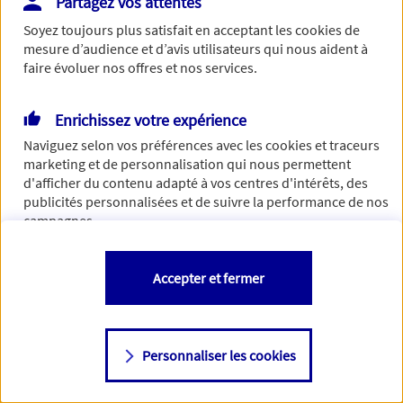
Partagez vos attentes
Vous disposez de droits sur les informations vous concernant. Pour
Soyez toujours plus satisfait en acceptant les
cookies
de
plus d’informations,
cliquez ici
.
mesure d’audience et d’avis utilisateurs qui nous aident à
faire évoluer nos offres et nos services.
Enrichissez votre expérience
Naviguez selon vos préférences avec les
cookies et traceurs
marketing et de personnalisation qui nous permettent
d'afficher du contenu adapté à vos centres d'intérêts, des
publicités personnalisées et de suivre la performance de nos
campagnes.
Vous êtes libre de les accepter, de les refuser comme de
Accepter et fermer
changer d'avis à tout moment en allant sur
"Paramétrer mes
cookies
"
Personnaliser les cookies
Consulter notre politique de
cookies
Étape suivante