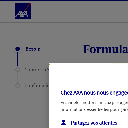
Accéder au Contenu
Formula
Besoin
Coordonnées
Expliquez-nous en
délais par mail ou
Confirmation
Chez AXA nous nous engageon
Votre message :
Ensemble, mettons fin aux préjugés 
informations essentielles pour garan
Partagez vos attentes