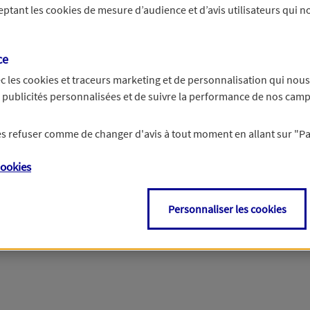
ceptant les
cookies
de mesure d’audience et d’avis utilisateurs qui no
r les informations vous concernant. Pour plus d’informations,
cliquez ici
.
ce
c les
cookies et traceurs
marketing et de personnalisation qui nous
es publicités personnalisées et de suivre la performance de nos cam
 les refuser comme de changer d'avis à tout moment en allant sur
"P
ookies
Personnaliser les cookies