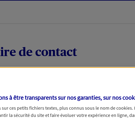
ire de contact
 quelques mots votre demande, nous vous répondrons 
 par téléphone.
s à être transparents sur nos garanties, sur nos
cook
sur ces petits fichiers textes, plus connus sous le nom de
cookies
.
tir la sécurité du site et faire évoluer votre expérience en ligne, da