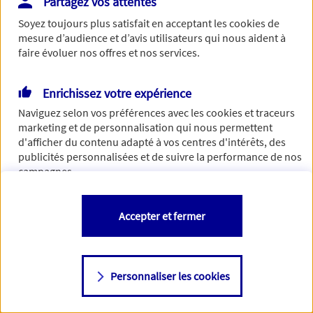
Partagez vos attentes
Vous disposez de droits sur les informations vous concernant. Pour
Soyez toujours plus satisfait en acceptant les
cookies
de
plus d’informations,
cliquez ici
.
mesure d’audience et d’avis utilisateurs qui nous aident à
faire évoluer nos offres et nos services.
Enrichissez votre expérience
Naviguez selon vos préférences avec les
cookies et traceurs
marketing et de personnalisation qui nous permettent
d'afficher du contenu adapté à vos centres d'intérêts, des
publicités personnalisées et de suivre la performance de nos
campagnes.
Vous êtes libre de les accepter, de les refuser comme de
Accepter et fermer
changer d'avis à tout moment en allant sur
"Paramétrer mes
cookies
"
Personnaliser les cookies
Consulter notre politique de
cookies
Étape suivante