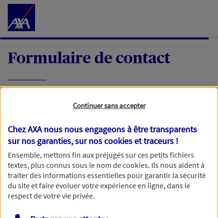
Accéder au Contenu
Formulaire de contact
Expliquez-nous en quelques mots votre
Continuer sans accepter
demande, nous vous répondrons dans les
meilleurs délais par mail ou par téléphone.
Chez AXA nous nous engageons à être transparents
sur nos garanties, sur nos
cookies et traceurs
!
Votre message :
Ensemble, mettons fin aux préjugés sur ces petits fichiers
textes, plus connus sous le nom de
cookies
. Ils nous aident à
traiter des informations essentielles pour garantir la sécurité
du site et faire évoluer votre expérience en ligne, dans le
respect de votre vie privée.