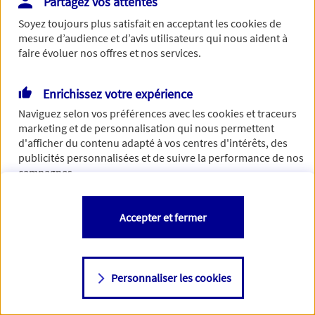
Partagez vos attentes
Vous disposez de droits sur les informations vous concernant. Pour
Soyez toujours plus satisfait en acceptant les
cookies
de
plus d’informations,
cliquez ici
.
mesure d’audience et d’avis utilisateurs qui nous aident à
faire évoluer nos offres et nos services.
Enrichissez votre expérience
Naviguez selon vos préférences avec les
cookies et traceurs
marketing et de personnalisation qui nous permettent
d'afficher du contenu adapté à vos centres d'intérêts, des
publicités personnalisées et de suivre la performance de nos
campagnes.
Vous êtes libre de les accepter, de les refuser comme de
Accepter et fermer
changer d'avis à tout moment en allant sur
"Paramétrer mes
cookies
"
Personnaliser les cookies
Consulter notre politique de
cookies
Étape suivante