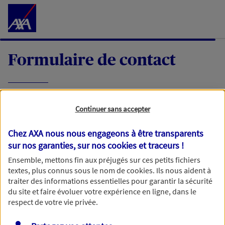
Accéder au Contenu
Formulaire de contact
Expliquez-nous en quelques mots votre
Continuer sans accepter
demande, nous vous répondrons dans les
meilleurs délais par mail ou par téléphone.
Chez AXA nous nous engageons à être transparents
sur nos garanties, sur nos
cookies et traceurs
!
Votre message :
Ensemble, mettons fin aux préjugés sur ces petits fichiers
textes, plus connus sous le nom de
cookies
. Ils nous aident à
traiter des informations essentielles pour garantir la sécurité
du site et faire évoluer votre expérience en ligne, dans le
respect de votre vie privée.