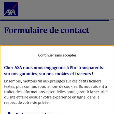
Accéder au Contenu
Formulaire de contact
Expliquez-nous en quelques mots votre
Continuer sans accepter
demande, nous vous répondrons dans les
meilleurs délais par mail ou par téléphone.
Chez AXA nous nous engageons à être transparents
sur nos garanties, sur nos
cookies et traceurs
!
Votre message :
Ensemble, mettons fin aux préjugés sur ces petits fichiers
textes, plus connus sous le nom de
cookies
. Ils nous aident à
traiter des informations essentielles pour garantir la sécurité
du site et faire évoluer votre expérience en ligne, dans le
respect de votre vie privée.