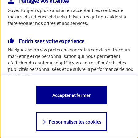
Partagez vos attentes
Vous disposez de droits sur les informations vous concernant. Pour
Soyez toujours plus satisfait en acceptant les
cookies
de
plus d’informations,
cliquez ici
.
mesure d’audience et d’avis utilisateurs qui nous aident à
faire évoluer nos offres et nos services.
Enrichissez votre expérience
Naviguez selon vos préférences avec les
cookies et traceurs
marketing et de personnalisation qui nous permettent
d'afficher du contenu adapté à vos centres d'intérêts, des
publicités personnalisées et de suivre la performance de nos
campagnes.
Vous êtes libre de les accepter, de les refuser comme de
Accepter et fermer
changer d'avis à tout moment en allant sur
"Paramétrer mes
cookies
"
Personnaliser les cookies
Consulter notre politique de
cookies
Étape suivante