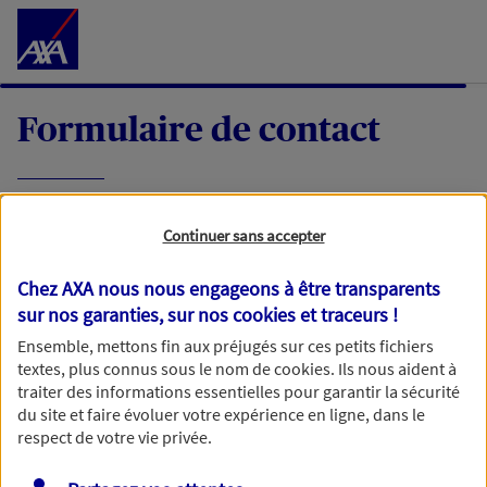
Accéder au Contenu
Formulaire de contact
Expliquez-nous en quelques mots votre
Continuer sans accepter
demande, nous vous répondrons dans les
meilleurs délais par mail ou par téléphone.
Chez AXA nous nous engageons à être transparents
sur nos garanties, sur nos
cookies et traceurs
!
Votre message :
Ensemble, mettons fin aux préjugés sur ces petits fichiers
textes, plus connus sous le nom de
cookies
. Ils nous aident à
traiter des informations essentielles pour garantir la sécurité
du site et faire évoluer votre expérience en ligne, dans le
respect de votre vie privée.