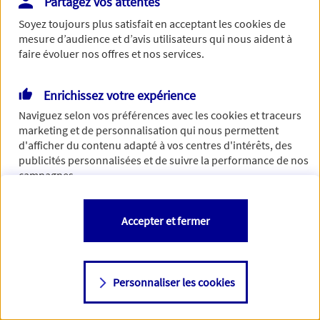
Partagez vos attentes
Vous disposez de droits sur les informations vous concernant. Pour
Soyez toujours plus satisfait en acceptant les
cookies
de
plus d’informations,
cliquez ici
.
mesure d’audience et d’avis utilisateurs qui nous aident à
faire évoluer nos offres et nos services.
Enrichissez votre expérience
Naviguez selon vos préférences avec les
cookies et traceurs
marketing et de personnalisation qui nous permettent
d'afficher du contenu adapté à vos centres d'intérêts, des
publicités personnalisées et de suivre la performance de nos
campagnes.
Vous êtes libre de les accepter, de les refuser comme de
Accepter et fermer
changer d'avis à tout moment en allant sur
"Paramétrer mes
cookies
"
Personnaliser les cookies
Consulter notre politique de
cookies
Étape suivante