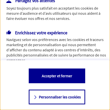
Partagez vos attentes
Vous disposez de droits sur les informations vous concernant. Pour
Soyez toujours plus satisfait en acceptant les
cookies
de
plus d’informations,
cliquez ici
.
mesure d’audience et d’avis utilisateurs qui nous aident à
faire évoluer nos offres et nos services.
Enrichissez votre expérience
Naviguez selon vos préférences avec les
cookies et traceurs
marketing et de personnalisation qui nous permettent
d'afficher du contenu adapté à vos centres d'intérêts, des
publicités personnalisées et de suivre la performance de nos
campagnes.
Vous êtes libre de les accepter, de les refuser comme de
Accepter et fermer
changer d'avis à tout moment en allant sur
"Paramétrer mes
cookies
"
Personnaliser les cookies
Consulter notre politique de
cookies
Étape suivante