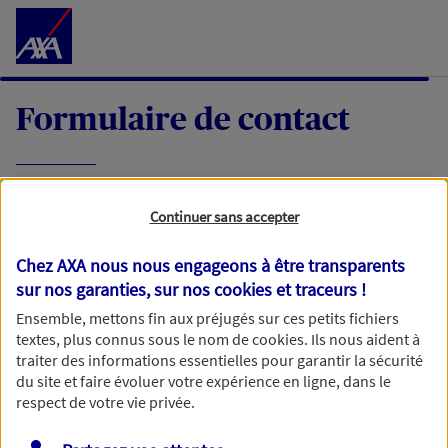
Accéder au Contenu
Formulaire de contact
Expliquez-nous en quelques mots votre
Continuer sans accepter
demande, nous vous répondrons dans les
meilleurs délais par mail ou par téléphone.
Chez AXA nous nous engageons à être transparents
sur nos garanties, sur nos
cookies et traceurs
!
Votre message :
Ensemble, mettons fin aux préjugés sur ces petits fichiers
textes, plus connus sous le nom de
cookies
. Ils nous aident à
traiter des informations essentielles pour garantir la sécurité
du site et faire évoluer votre expérience en ligne, dans le
respect de votre vie privée.