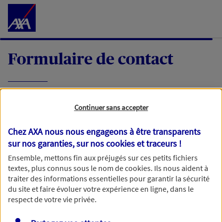
Accéder au Contenu
Formulaire de contact
Expliquez-nous en quelques mots votre
Continuer sans accepter
demande, nous vous répondrons dans les
meilleurs délais par mail ou par téléphone.
Chez AXA nous nous engageons à être transparents
sur nos garanties, sur nos
cookies et traceurs
!
Votre message :
Ensemble, mettons fin aux préjugés sur ces petits fichiers
textes, plus connus sous le nom de
cookies
. Ils nous aident à
traiter des informations essentielles pour garantir la sécurité
du site et faire évoluer votre expérience en ligne, dans le
respect de votre vie privée.