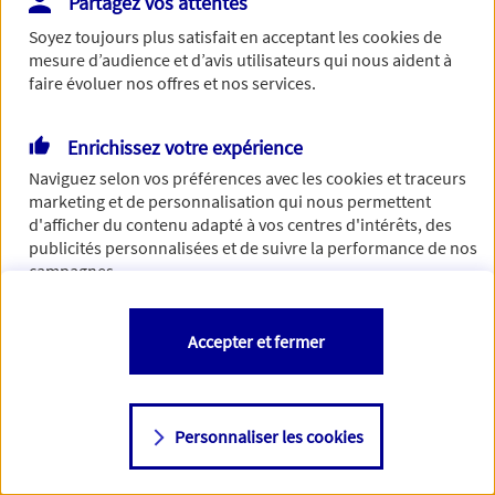
Partagez vos attentes
Vous disposez de droits sur les informations vous concernant. Pour
Soyez toujours plus satisfait en acceptant les
cookies
de
plus d’informations,
cliquez ici
.
mesure d’audience et d’avis utilisateurs qui nous aident à
faire évoluer nos offres et nos services.
Enrichissez votre expérience
Naviguez selon vos préférences avec les
cookies et traceurs
marketing et de personnalisation qui nous permettent
d'afficher du contenu adapté à vos centres d'intérêts, des
publicités personnalisées et de suivre la performance de nos
campagnes.
Vous êtes libre de les accepter, de les refuser comme de
Accepter et fermer
changer d'avis à tout moment en allant sur
"Paramétrer mes
cookies
"
Personnaliser les cookies
Consulter notre politique de
cookies
Étape suivante