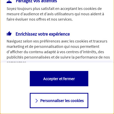
Partagez vos attentes
Vous disposez de droits sur les informations vous concernant. Pour
Soyez toujours plus satisfait en acceptant les
cookies
de
plus d’informations,
cliquez ici
.
mesure d’audience et d’avis utilisateurs qui nous aident à
faire évoluer nos offres et nos services.
Enrichissez votre expérience
Naviguez selon vos préférences avec les
cookies et traceurs
marketing et de personnalisation qui nous permettent
d'afficher du contenu adapté à vos centres d'intérêts, des
publicités personnalisées et de suivre la performance de nos
campagnes.
Vous êtes libre de les accepter, de les refuser comme de
Accepter et fermer
changer d'avis à tout moment en allant sur
"Paramétrer mes
cookies
"
Personnaliser les cookies
Consulter notre politique de
cookies
Étape suivante