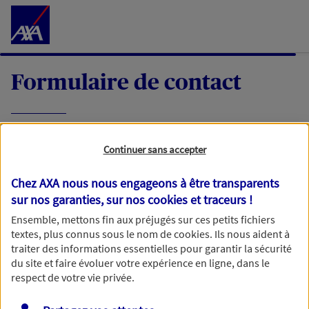
Accéder au Contenu
Formulaire de contact
Expliquez-nous en quelques mots votre
Continuer sans accepter
demande, nous vous répondrons dans les
meilleurs délais par mail ou par téléphone.
Chez AXA nous nous engageons à être transparents
sur nos garanties, sur nos
cookies et traceurs
!
Votre message :
Ensemble, mettons fin aux préjugés sur ces petits fichiers
textes, plus connus sous le nom de
cookies
. Ils nous aident à
traiter des informations essentielles pour garantir la sécurité
du site et faire évoluer votre expérience en ligne, dans le
respect de votre vie privée.