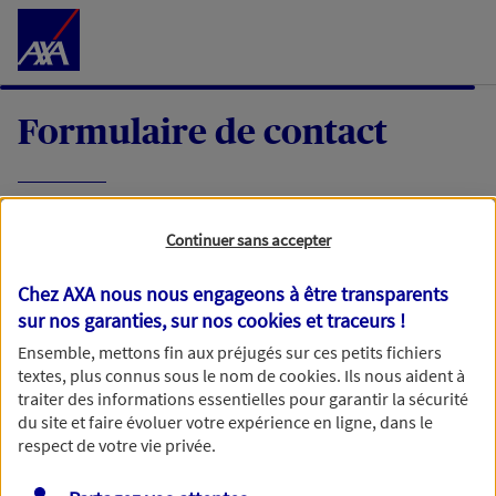
Accéder au Contenu
Formulaire de contact
Expliquez-nous en quelques mots votre
Continuer sans accepter
demande, nous vous répondrons dans les
meilleurs délais par mail ou par téléphone.
Chez AXA nous nous engageons à être transparents
sur nos garanties, sur nos
cookies et traceurs
!
Votre message :
Ensemble, mettons fin aux préjugés sur ces petits fichiers
textes, plus connus sous le nom de
cookies
. Ils nous aident à
traiter des informations essentielles pour garantir la sécurité
du site et faire évoluer votre expérience en ligne, dans le
respect de votre vie privée.