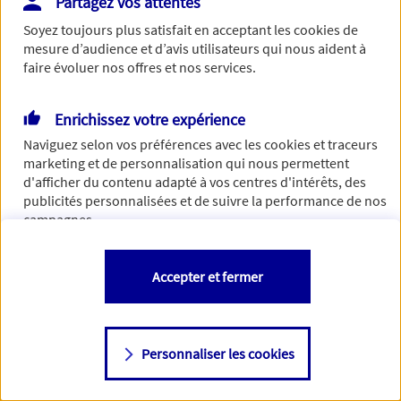
Partagez vos attentes
Vous disposez de droits sur les informations vous concernant. Pour
Soyez toujours plus satisfait en acceptant les
cookies
de
plus d’informations,
cliquez ici
.
mesure d’audience et d’avis utilisateurs qui nous aident à
faire évoluer nos offres et nos services.
Enrichissez votre expérience
Naviguez selon vos préférences avec les
cookies et traceurs
marketing et de personnalisation qui nous permettent
d'afficher du contenu adapté à vos centres d'intérêts, des
publicités personnalisées et de suivre la performance de nos
campagnes.
Vous êtes libre de les accepter, de les refuser comme de
Accepter et fermer
changer d'avis à tout moment en allant sur
"Paramétrer mes
cookies
"
Personnaliser les cookies
Consulter notre politique de
cookies
Étape suivante