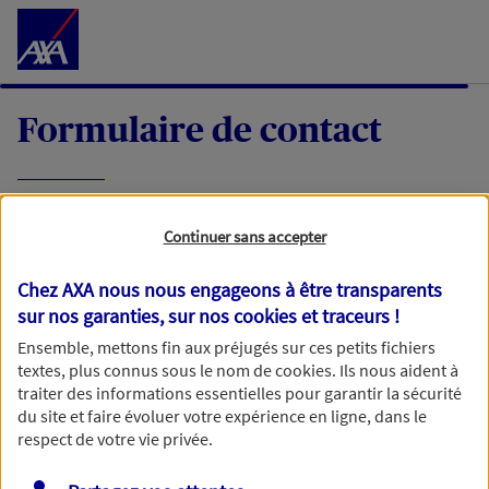
Accéder au Contenu
Formulaire de contact
Expliquez-nous en quelques mots votre
Continuer sans accepter
demande, nous vous répondrons dans les
meilleurs délais par mail ou par téléphone.
Chez AXA nous nous engageons à être transparents
sur nos garanties, sur nos
cookies et traceurs
!
Votre message :
Ensemble, mettons fin aux préjugés sur ces petits fichiers
textes, plus connus sous le nom de
cookies
. Ils nous aident à
traiter des informations essentielles pour garantir la sécurité
du site et faire évoluer votre expérience en ligne, dans le
respect de votre vie privée.