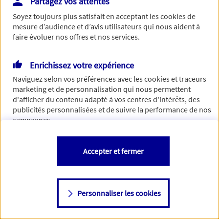
Partagez vos attentes
Vous disposez de droits sur les informations vous concernant. Pour
Soyez toujours plus satisfait en acceptant les
cookies
de
plus d’informations,
cliquez ici
.
mesure d’audience et d’avis utilisateurs qui nous aident à
faire évoluer nos offres et nos services.
Enrichissez votre expérience
Naviguez selon vos préférences avec les
cookies et traceurs
marketing et de personnalisation qui nous permettent
d'afficher du contenu adapté à vos centres d'intérêts, des
publicités personnalisées et de suivre la performance de nos
campagnes.
Vous êtes libre de les accepter, de les refuser comme de
Accepter et fermer
changer d'avis à tout moment en allant sur
"Paramétrer mes
cookies
"
Personnaliser les cookies
Consulter notre politique de
cookies
Étape suivante