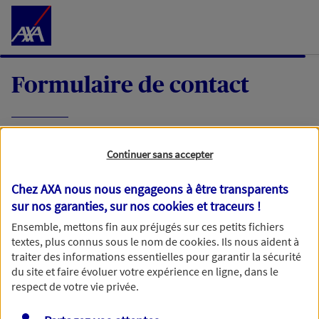
Accéder au Contenu
Formulaire de contact
Expliquez-nous en quelques mots votre
Continuer sans accepter
demande, nous vous répondrons dans les
meilleurs délais par mail ou par téléphone.
Chez AXA nous nous engageons à être transparents
sur nos garanties, sur nos
cookies et traceurs
!
Votre message :
Ensemble, mettons fin aux préjugés sur ces petits fichiers
textes, plus connus sous le nom de
cookies
. Ils nous aident à
traiter des informations essentielles pour garantir la sécurité
du site et faire évoluer votre expérience en ligne, dans le
respect de votre vie privée.