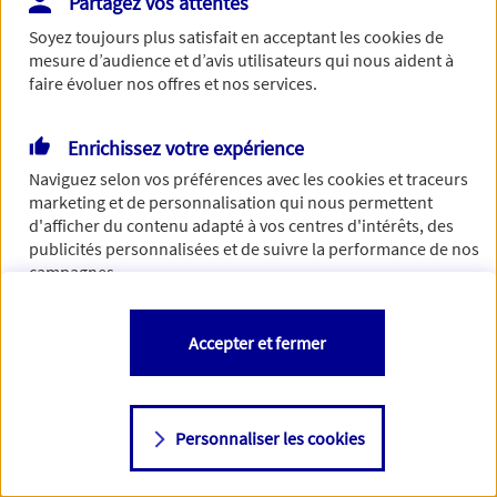
Partagez vos attentes
Vous disposez de droits sur les informations vous concernant. Pour
Soyez toujours plus satisfait en acceptant les
cookies
de
plus d’informations,
cliquez ici
.
mesure d’audience et d’avis utilisateurs qui nous aident à
faire évoluer nos offres et nos services.
Enrichissez votre expérience
Naviguez selon vos préférences avec les
cookies et traceurs
marketing et de personnalisation qui nous permettent
d'afficher du contenu adapté à vos centres d'intérêts, des
publicités personnalisées et de suivre la performance de nos
campagnes.
Vous êtes libre de les accepter, de les refuser comme de
Accepter et fermer
changer d'avis à tout moment en allant sur
"Paramétrer mes
cookies
"
Personnaliser les cookies
Consulter notre politique de
cookies
Étape suivante