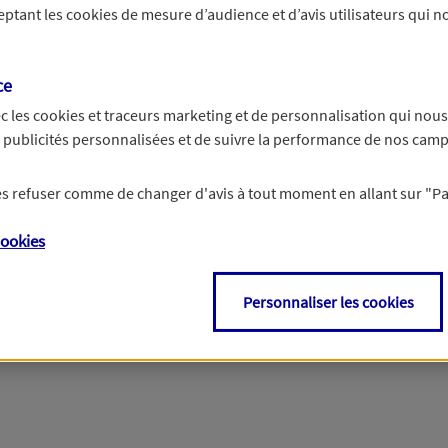
ceptant les
cookies
de mesure d’audience et d’avis utilisateurs qui no
r les informations vous concernant. Pour plus d’informations,
cliquez ici
.
ce
c les
cookies et traceurs
marketing et de personnalisation qui nous
es publicités personnalisées et de suivre la performance de nos cam
 les refuser comme de changer d'avis à tout moment en allant sur
"P
ookies
Personnaliser les cookies