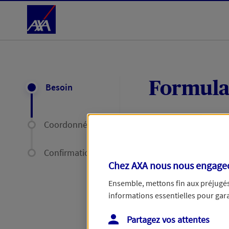
Accéder au Contenu
Formula
Besoin
Coordonnées
Expliquez-nous en
délais par mail ou
Confirmation
Chez AXA nous nous engageon
Votre message :
Ensemble, mettons fin aux préjugés 
informations essentielles pour garan
Partagez vos attentes