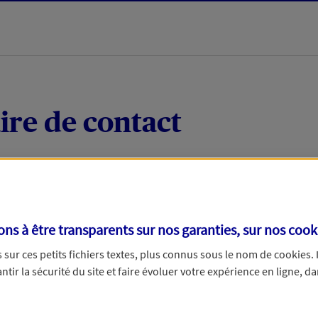
ire de contact
 quelques mots votre demande, nous vous répondrons 
 par téléphone.
s à être transparents sur nos garanties, sur nos
cook
sur ces petits fichiers textes, plus connus sous le nom de
cookies
.
tir la sécurité du site et faire évoluer votre expérience en ligne, da