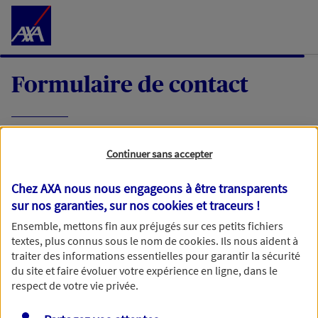
Accéder au Contenu
Formulaire de contact
Expliquez-nous en quelques mots votre
Continuer sans accepter
demande, nous vous répondrons dans les
meilleurs délais par mail ou par téléphone.
Chez AXA nous nous engageons à être transparents
sur nos garanties, sur nos
cookies et traceurs
!
Votre message :
Ensemble, mettons fin aux préjugés sur ces petits fichiers
textes, plus connus sous le nom de
cookies
. Ils nous aident à
traiter des informations essentielles pour garantir la sécurité
du site et faire évoluer votre expérience en ligne, dans le
respect de votre vie privée.