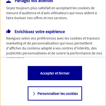
Partagez vos attentes
Vous disposez de droits sur les informations vous concernant. Pour
Soyez toujours plus satisfait en acceptant les
cookies
de
plus d’informations,
cliquez ici
.
mesure d’audience et d’avis utilisateurs qui nous aident à
faire évoluer nos offres et nos services.
Enrichissez votre expérience
Naviguez selon vos préférences avec les
cookies et traceurs
marketing et de personnalisation qui nous permettent
d'afficher du contenu adapté à vos centres d'intérêts, des
publicités personnalisées et de suivre la performance de nos
campagnes.
Vous êtes libre de les accepter, de les refuser comme de
Accepter et fermer
changer d'avis à tout moment en allant sur
"Paramétrer mes
cookies
"
Personnaliser les cookies
Consulter notre politique de
cookies
Étape suivante