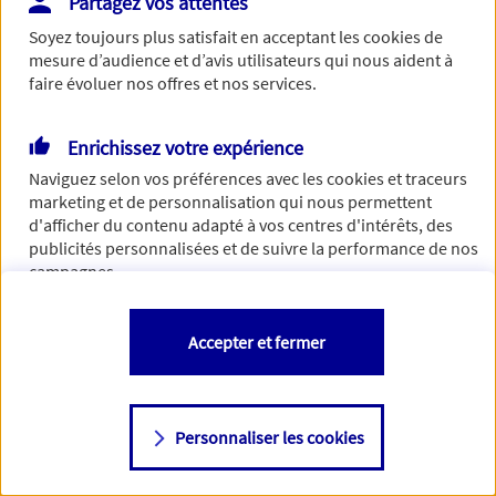
Partagez vos attentes
Vous disposez de droits sur les informations vous concernant. Pour
Soyez toujours plus satisfait en acceptant les
cookies
de
plus d’informations,
cliquez ici
.
mesure d’audience et d’avis utilisateurs qui nous aident à
faire évoluer nos offres et nos services.
Enrichissez votre expérience
Naviguez selon vos préférences avec les
cookies et traceurs
marketing et de personnalisation qui nous permettent
d'afficher du contenu adapté à vos centres d'intérêts, des
publicités personnalisées et de suivre la performance de nos
campagnes.
Vous êtes libre de les accepter, de les refuser comme de
Accepter et fermer
changer d'avis à tout moment en allant sur
"Paramétrer mes
cookies
"
Personnaliser les cookies
Consulter notre politique de
cookies
Étape suivante