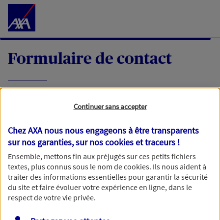
Accéder au Contenu
Formulaire de contact
Expliquez-nous en quelques mots votre
Continuer sans accepter
demande, nous vous répondrons dans les
meilleurs délais par mail ou par téléphone.
Chez AXA nous nous engageons à être transparents
sur nos garanties, sur nos
cookies et traceurs
!
Votre message :
Ensemble, mettons fin aux préjugés sur ces petits fichiers
textes, plus connus sous le nom de
cookies
. Ils nous aident à
traiter des informations essentielles pour garantir la sécurité
du site et faire évoluer votre expérience en ligne, dans le
respect de votre vie privée.